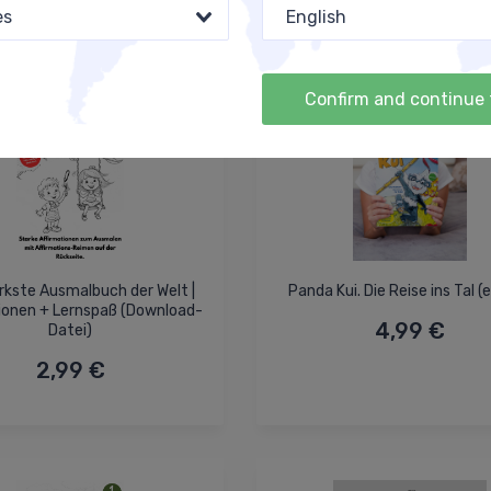
es
English
Confirm and continue 
rkste Ausmalbuch der Welt |
Panda Kui. Die Reise ins Tal (
ionen + Lernspaß (Download-
4,99 €
Datei)
2,99 €