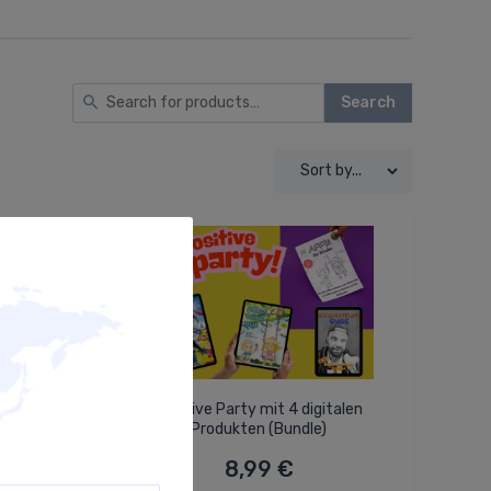
Search
nen
Positive Party mit 4 digitalen
ols)
Produkten (Bundle)
8,99 €