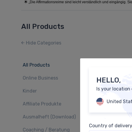
🌟 „Die Affirmationsreime sind leicht verständlich und eingängig. Sie
All Products
Hide Categories
All Products
Online Business
HELLO,
Is your location
Kinder
United Sta
Affiliate Produkte
Affirmati
Ausmalheft (Download)
Country of deliver
Coaching / Beratung