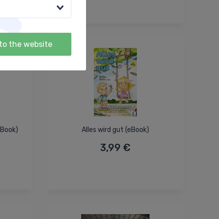
to the website
eBook)
Alles wird gut (eBook)
3,99 €