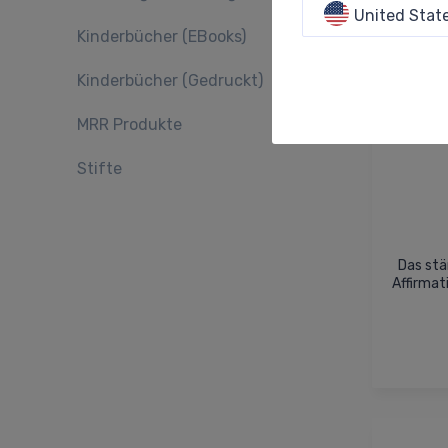
United Stat
Kinderbücher (eBooks)
Kinderbücher (gedruckt)
MRR Produkte
Stifte
Das stä
Affirmat