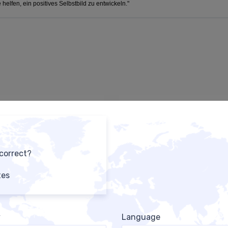
 helfen, ein positives Selbstbild zu entwickeln."
 correct?
tes
ons-Guide 2.0 mit Buch-Tools
Regulär Kurs: Affirmatio
(Wissenschaft, Hacks & To
24,99 €
129,00 €
y
Language